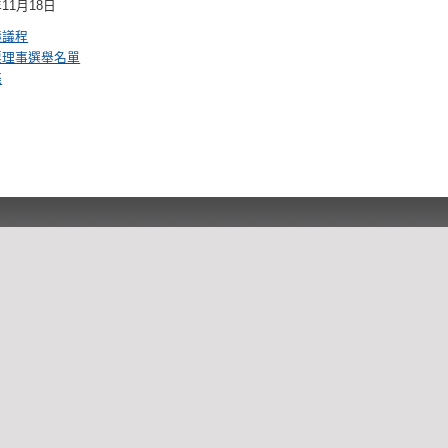
年11月18日
議議程
票理事選舉名單
條