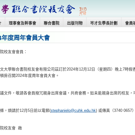
介
理事會及幹事會
聯合書院
出版刊物
岑才生學長計劃
會員
24年度周年會員大會
書院校友會會員：
文大學聯合書院校友會有限公司茲訂於2024年12月12
日（星期四）晚上7時假
頓房召開2024年度周年會員大會。
會議文件，敬請各會員撥冗親身出席會議，共商會務。
如未能親身出席的校友，
條，煩請於12月5日前以電郵(
stephanielo@
cuhk.edu.hk
) 或傳真（3740 06
院校友會 啟