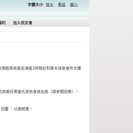
字體大小
放大
重設
縮小
福利
加入校友會
香港跑馬地黃泥涌道188號紀利華木球會
會所大樓
可用委任票委托其他會員出席（
請參閱回條）。
57）回覆 ，以便統籌。