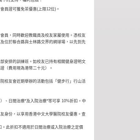
員證可獲免茶優惠(上限12位)。
會會員，同時歡迎教職員及校友家屬使用。憑校友
室及位於聯合路與士林路交界的網球場，以先到先
育部安排的訓練班。如校友已持有相關健身證明文
身證（費用現為港幣二十元）。
書院校友會近期舉辦的活動包括「健步行」行山活
、日間治療*及入院治療*等可享 10%折扣。中
校友身份，以享用香港中文大學醫院校友優惠。查
扣。此折扣不適用於日間治療或入院治療之定價