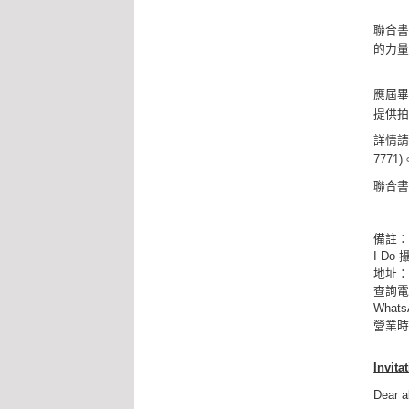
聯合
的力
應屆畢
提供拍
詳情請瀏
7771)
聯合書
備註
I Do
地址：
查詢電話
Whats
營業時間
Invita
Dear a