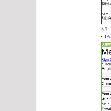
轉數
ATM
銀行
附件:
[
香
入會申請