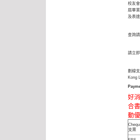
校友
屆畢業生
及表
查詢請致
請立即
劃線支票抬
Kon
Paym
好消
合書
動
Chequ
支票
FPS