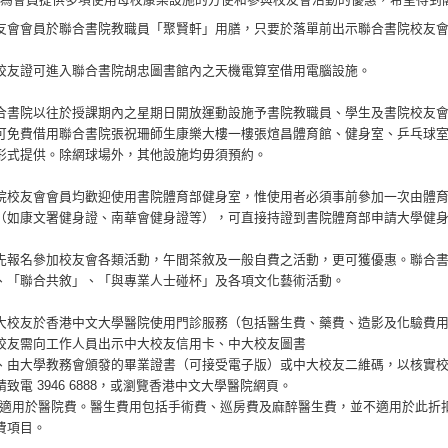
友會會員於聯合書院教職員「聚賢軒」用膳，只要於落單前出示聯合書院校友會會
校友證可進入聯合書院胡忠圖書館內之天機電算室借用電腦設施。
合書院以往於授課期內之星期日開放運動設施予書院教職員、學生及書院校友
可免費借用聯合書院張祝珊師生康樂大樓一樓張煊昌體育館、健身室、乒乓球
形式提供。除網球場外，其他設施均毋須預約。
院校友會會員均歡迎使用書院體育部健身室，惟使用者必須事前參加一次由體
（如康文署健身證、南華會健身證等），可直接持證到書院體育部申請大學健
先報名參加校友會各類活動，午間茶敘及一般自費之活動，更可獲優惠。聯合
、「聯合共敘」、「與專業人士碰杯」及各項文化藝術活動。
大校友於香港中文大學醫院使用門診服務（包括醫生費、藥費、造影及化驗費用）
校友需向工作人員出示中大校友信用卡、中大校友圖書
、由大學教務會頒發的畢業證書（可接受電子版）或中大校友二維碼，以核實
請致電 3946 6888，或瀏覽香港中文大學醫院網頁。
僅適用於醫院費。醫生費用包括手術費、巡房費及麻醉醫生費，並不適用於此折
費項目。