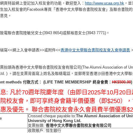
會網頁特設網上登記加入校友會的功能，歡迎登入：
http://www.ucaa.org.hk
，並
加入校友會的Facebook專頁「香港中文大學聯合書院校友會」及聯合書院的Facebook校
達意見。
電聯合書院陸敏兒女士(3943 8654)或蔡裕恩女士(3943 7771)。
塡寫<<網上入會申請表>>或附件<<
香港中文大學聯合書院校友會入會申請表
頭為香港中文大學聯合書院校友會有限公司(The Alumni Association of United Colle
g Ltd. ) 。請在支票背面寫上姓名及聯絡電話，並郵寄至香港沙田香港中文大
ent methods 付款方式： (LIFE TIME MEMBERSHIP 終身會費：
HK$500.00
)
息: 凡於70週年院慶年度（由即日2025年10月20日
院校友會，即可享終身會籍半價優惠（即$250）
優惠及優先。
聯合書院校友會永久會員費半價優惠$2
Crossed cheque payable to:
The Alumni Association of Uni
e
University of Hong Kong Ltd.
支票抬頭:
香港中文大學聯合書院校友會有限公司
收款賬戶: 恒生銀行