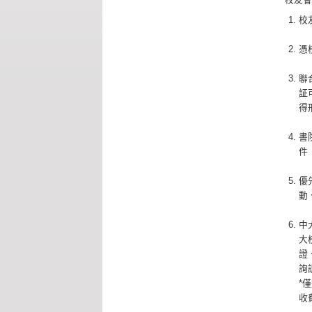
校
憑
聯
証
得
書
件
優
動
中
大
證
詢
*
收