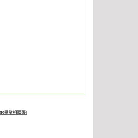
8R畢業相兩張
!